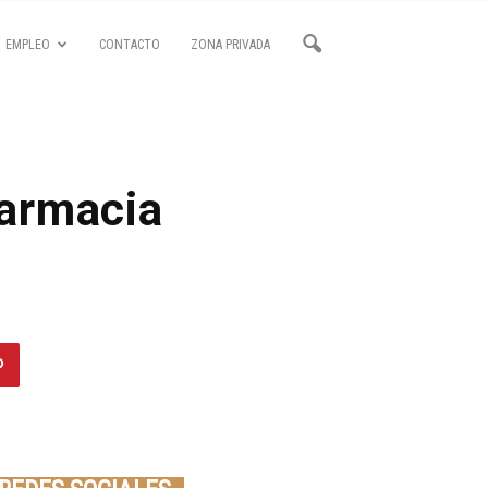
EMPLEO
CONTACTO
ZONA PRIVADA
farmacia
Seminario online youtube
STREAMING