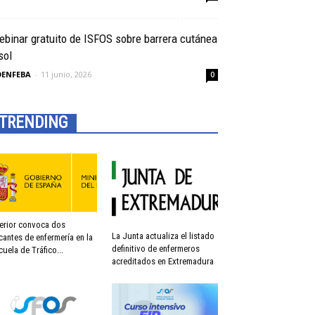
binar gratuito de ISFOS sobre barrera cutánea
sol
OENFEBA
-
11 junio, 2026
0
TRENDING
terior convoca dos
La Junta actualiza el listado
cantes de enfermería en la
definitivo de enfermeros
cuela de Tráfico...
acreditados en Extremadura