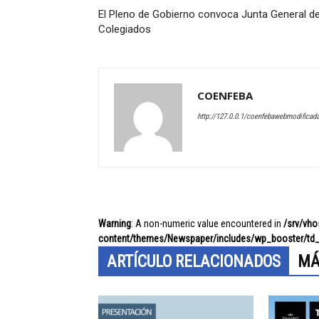
El Pleno de Gobierno convoca Junta General d
Colegiados
COENFEBA
http://127.0.0.1/coenfebawebmodificad
Warning
: A non-numeric value encountered in
/srv/vh
content/themes/Newspaper/includes/wp_booster/td_
ARTÍCULO RELACIONADOS
MÁ