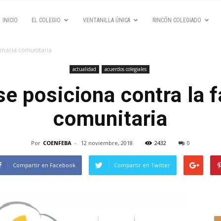
INICIO
EL COLEGIO
VENTANILLA ÚNICA
RINCÓN COLEGIADO
armacia comunitaria
actualidad
acuerdos colegiales
se posiciona contra la 
comunitaria
Por
COENFEBA
-
12 noviembre, 2018
2432
0
Compartir en Facebook
Compartir en Twitter