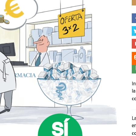
In
la
C
La
e
C