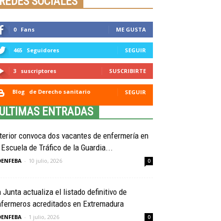
REDES SOCIALES
0
Fans
ME GUSTA
465
Seguidores
SEGUIR
3
suscriptores
SUSCRIBIRTE
Blog
de Derecho sanitario
SEGUIR
ULTIMAS ENTRADAS
terior convoca dos vacantes de enfermería en
 Escuela de Tráfico de la Guardia...
OENFEBA
-
10 julio, 2026
0
 Junta actualiza el listado definitivo de
nfermeros acreditados en Extremadura
OENFEBA
-
1 julio, 2026
0