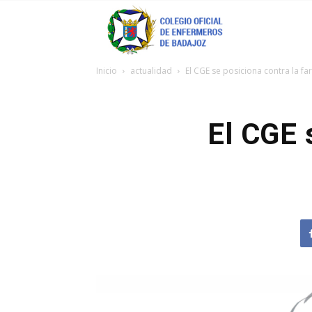
Coenfeba
Inicio
actualidad
El CGE se posiciona contra la f
El CGE 