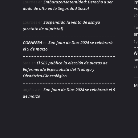
Embarazo/Maternidad: Derecho a ser
Lourdes
en
In
dada de alta en la Seguridad Social
Es
10
Suspendida la venta de Esmya
Lourdes
en
La
(acetato de ulipristal)
en
1 j
COENFEBA
San Juan de Dios 2024 se celebrará
en
el 9 de marzo
We
so
El SES publica la elección de plazas de
Sara
en
11
Enfermera/o Especialista del Trabajo y
Obstétrico-Ginecológico
M
San Juan de Dios 2024 se celebrará el 9
angélica
en
de marzo