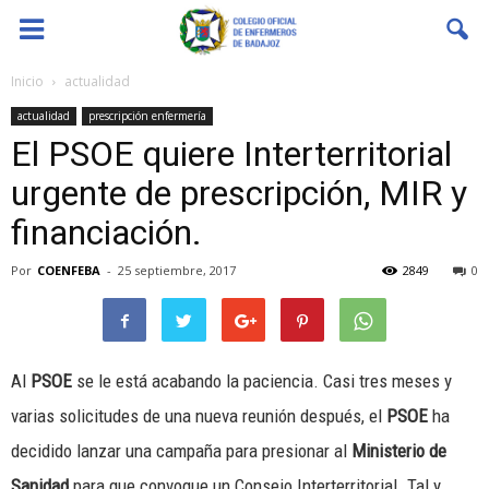
Coenfeba
Inicio
actualidad
actualidad
prescripción enfermería
El PSOE quiere Interterritorial
urgente de prescripción, MIR y
financiación.
Por
COENFEBA
-
25 septiembre, 2017
2849
0
Al
PSOE
se le está acabando la paciencia. Casi tres meses y
varias solicitudes de una nueva reunión después, el
PSOE
ha
decidido lanzar una campaña para presionar al
Ministerio de
Sanidad
para que convoque un Consejo Interterritorial. Tal y