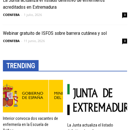
La Junta actualiza el listado definitivo de enfermeros
acreditados en Extremadura
COENFEBA
-
1 julio, 2026
0
Webinar gratuito de ISFOS sobre barrera cutánea y sol
COENFEBA
-
11 junio, 2026
0
TRENDING
Interior convoca dos vacantes de
enfermería en la Escuela de
La Junta actualiza el listado