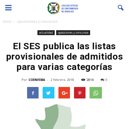
Coenfeba
Inicio
oposiciones y concursos
actualidad
oposiciones y concursos
El SES publica las listas
provisionales de admitidos
para varias categorías
Por
COENFEBA
-
2 febrero, 2018
2814
0