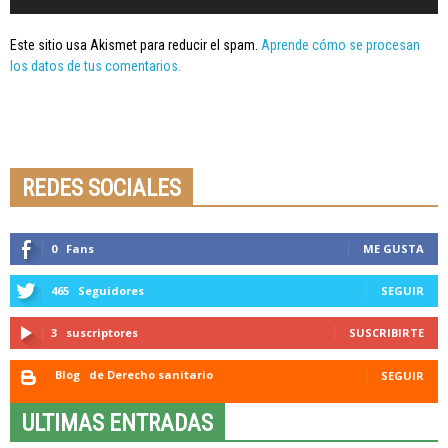
Este sitio usa Akismet para reducir el spam.
Aprende cómo se procesan
los datos de tus comentarios.
Seminario online youtube
STREAMING
REDES SOCIALES
0
Fans
ME GUSTA
465
Seguidores
SEGUIR
3
suscriptores
SUSCRIBIRTE
Blog
de Derecho sanitario
SEGUIR
ULTIMAS ENTRADAS