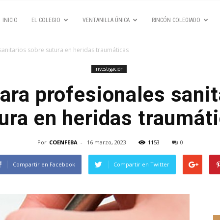
INICIO
EL COLEGIO
VENTANILLA ÚNICA
RINCÓN COLEGIADO
sanitarios sobre sutura en heridas traumáticas
investigación
ara profesionales sanit
ura en heridas traumát
Por
COENFEBA
-
16 marzo, 2023
1153
0
Compartir en Facebook
Compartir en Twitter