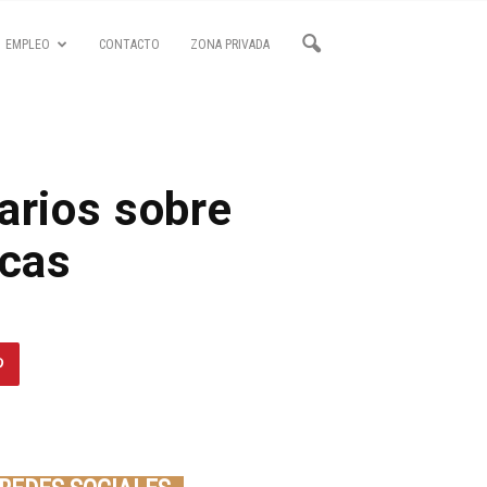
EMPLEO
CONTACTO
ZONA PRIVADA
arios sobre
icas
Seminario online youtube
STREAMING