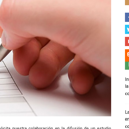
In
la
C
La
e
C
licita nuestra colaboración en la difusión de un estudio