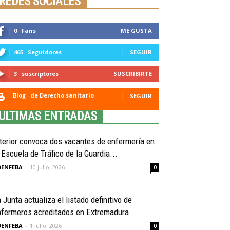
REDES SOCIALES
0
Fans
ME GUSTA
465
Seguidores
SEGUIR
3
suscriptores
SUSCRIBIRTE
Blog
de Derecho sanitario
SEGUIR
ULTIMAS ENTRADAS
terior convoca dos vacantes de enfermería en
 Escuela de Tráfico de la Guardia...
OENFEBA
-
10 julio, 2026
0
 Junta actualiza el listado definitivo de
nfermeros acreditados en Extremadura
OENFEBA
-
1 julio, 2026
0