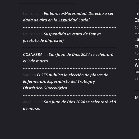
Embarazo/Maternidad: Derecho a ser
Lourdes
en
In
dada de alta en la Seguridad Social
Es
10
Suspendida la venta de Esmya
Lourdes
en
La
(acetato de ulipristal)
en
1 j
COENFEBA
San Juan de Dios 2024 se celebrará
en
el 9 de marzo
We
so
El SES publica la elección de plazas de
Sara
en
11
Enfermera/o Especialista del Trabajo y
Obstétrico-Ginecológico
M
San Juan de Dios 2024 se celebrará el 9
angélica
en
de marzo