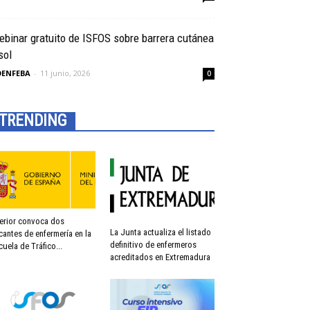
binar gratuito de ISFOS sobre barrera cutánea
sol
OENFEBA
-
11 junio, 2026
0
TRENDING
terior convoca dos
La Junta actualiza el listado
cantes de enfermería en la
definitivo de enfermeros
cuela de Tráfico...
acreditados en Extremadura