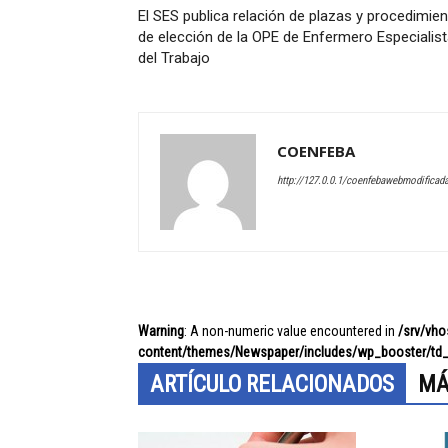
El SES publica relación de plazas y procedimie
de elección de la OPE de Enfermero Especialis
del Trabajo
COENFEBA
http://127.0.0.1/coenfebawebmodificad
Warning
: A non-numeric value encountered in
/srv/vh
content/themes/Newspaper/includes/wp_booster/td_
ARTÍCULO RELACIONADOS
MÁ