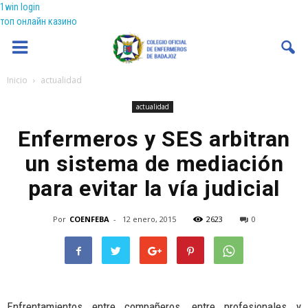
1win login
топ онлайн казино
Coenfeba
Inicio
actualidad
actualidad
Enfermeros y SES arbitran
un sistema de mediación
para evitar la vía judicial
Por
COENFEBA
-
12 enero, 2015
2623
0
Enfrentamientos entre compañeros, entre profesionales y