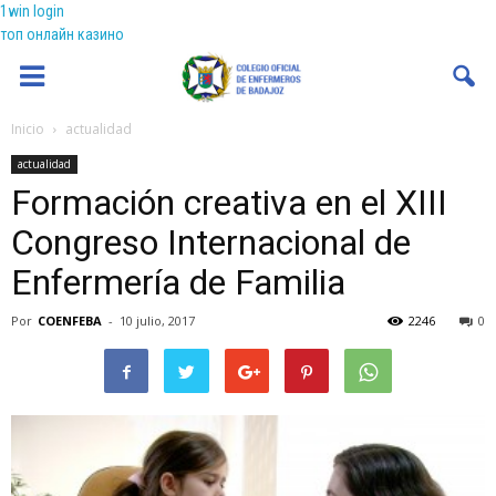
1win login
топ онлайн казино
Coenfeba
Inicio
actualidad
actualidad
Formación creativa en el XIII
Congreso Internacional de
Enfermería de Familia
Por
COENFEBA
-
10 julio, 2017
2246
0