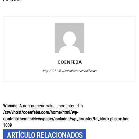
COENFEBA
http://127.0.0.1/coenfebawebmodificada
Warning
: A non-numeric value encountered in
/srv/vhost/coenfeba.com/home/html/wp-
content/themes/Newspaper/includes/wp_booster/td_block.php
on line
1009
ARTÍCULO RELACIONADOS