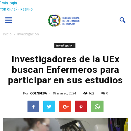
1win login
топ онлайн казино
Coenfeba
Inicio
investigación
investigación
Investigadores de la UEx
buscan Enfermeros para
participar en sus estudios
Por
COENFEBA
-
18 marzo, 2024
632
0