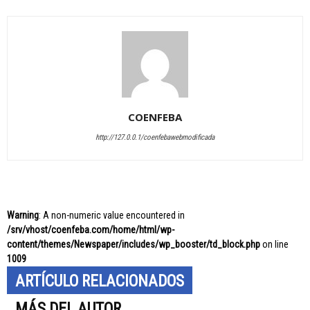
COENFEBA
http://127.0.0.1/coenfebawebmodificada
Warning
: A non-numeric value encountered in
/srv/vhost/coenfeba.com/home/html/wp-
content/themes/Newspaper/includes/wp_booster/td_block.php
on line
1009
ARTÍCULO RELACIONADOS
MÁS DEL AUTOR