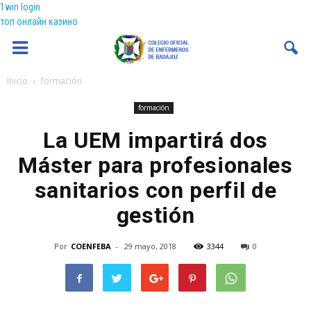
1win login
топ онлайн казино
Coenfeba
Inicio
formación
formación
La UEM impartirá dos
Máster para profesionales
sanitarios con perfil de
gestión
Por
COENFEBA
-
29 mayo, 2018
3344
0