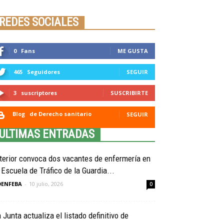
Seminario online youtube
STREAMING
REDES SOCIALES
0
Fans
ME GUSTA
465
Seguidores
SEGUIR
3
suscriptores
SUSCRIBIRTE
Blog
de Derecho sanitario
SEGUIR
ULTIMAS ENTRADAS
terior convoca dos vacantes de enfermería en
 Escuela de Tráfico de la Guardia...
OENFEBA
-
10 julio, 2026
0
 Junta actualiza el listado definitivo de