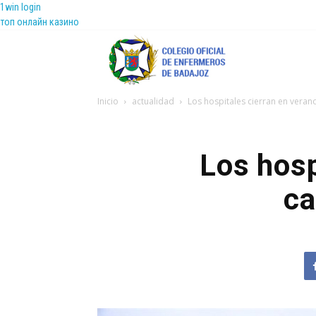
1win login
топ онлайн казино
Coenfeba
Inicio
actualidad
Los hospitales cierran en veran
Los hosp
ca