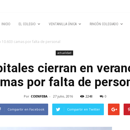
INICIO
EL COLEGIO
VENTANILLA ÚNICA
RINCÓN COLEGIADO
o 10.603 camas por falta de personal
actualidad
itales cierran en vera
mas por falta de perso
Por
COENFEBA
-
27 julio, 2016
2248
0
Compartir en Facebook
Compartir en Twitter