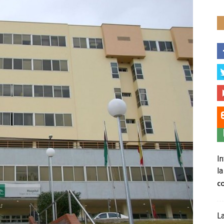
In
la
C
La