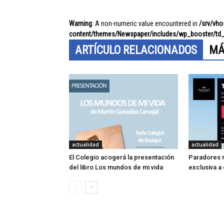
Warning
: A non-numeric value encountered in
/srv/vh
content/themes/Newspaper/includes/wp_booster/td_
ARTÍCULO RELACIONADOS
MÁ
actualidad
actualidad
El Colegio acogerá la presentación
Paradores r
del libro Los mundos de mi vida
exclusiva a