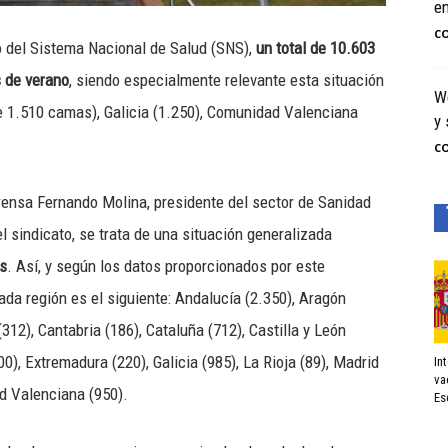
e
C
o del Sistema Nacional de Salud (SNS),
un total de 10.603
s de verano
, siendo especialmente relevante esta situación
We
e 1.510 camas), Galicia (1.250), Comunidad Valenciana
y 
C
ensa Fernando Molina, presidente del sector de Sanidad
el sindicato, se trata de una situación generalizada
s
. Así, y según los datos proporcionados por este
da región es el siguiente: Andalucía (2.350), Aragón
(312), Cantabria (186), Cataluña (712), Castilla y León
0), Extremadura (220), Galicia (985), La Rioja (89), Madrid
In
va
d Valenciana (950).
Es