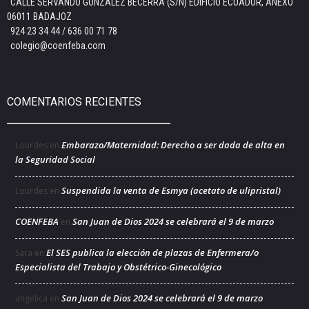
CALLE SERVANDO GONZÁLEZ BECERRA (S/N) EDIFICIO ECUADOR, ANEXO
06011 BADAJOZ
924 23 34 44 / 636 00 71 78
colegio@coenfeba.com
COMENTARIOS RECIENTES
Embarazo/Maternidad: Derecho a ser dada de alta en
Lourdes
en
la Seguridad Social
Suspendida la venta de Esmya (acetato de ulipristal)
Lourdes
en
COENFEBA
San Juan de Dios 2024 se celebrará el 9 de marzo
en
El SES publica la elección de plazas de Enfermera/o
Sara
en
Especialista del Trabajo y Obstétrico-Ginecológico
San Juan de Dios 2024 se celebrará el 9 de marzo
angélica
en