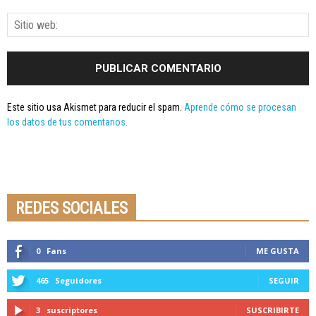
Este sitio usa Akismet para reducir el spam.
Aprende cómo se procesan
los datos de tus comentarios.
Seminario online youtube
STREAMING
REDES SOCIALES
0
Fans
ME GUSTA
465
Seguidores
SEGUIR
3
suscriptores
SUSCRIBIRTE