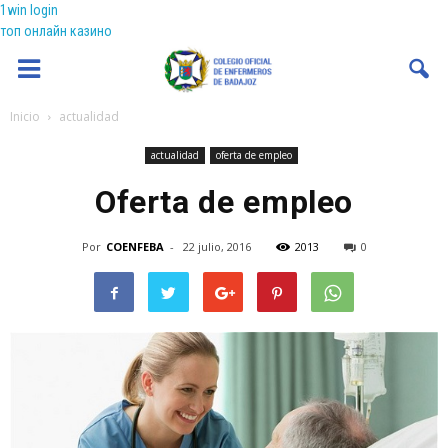
1win login
топ онлайн казино
Coenfeba
Inicio
actualidad
actualidad
oferta de empleo
Oferta de empleo
Por
COENFEBA
-
22 julio, 2016
2013
0