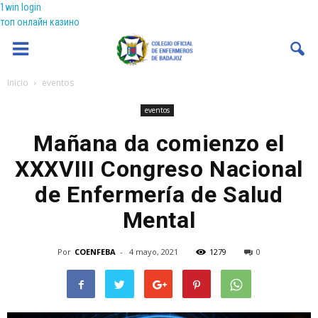
1win login
топ онлайн казино
Coenfeba
Inicio
eventos
eventos
Mañana da comienzo el
XXXVIII Congreso Nacional
de Enfermería de Salud
Mental
Por
COENFEBA
-
4 mayo, 2021
1279
0