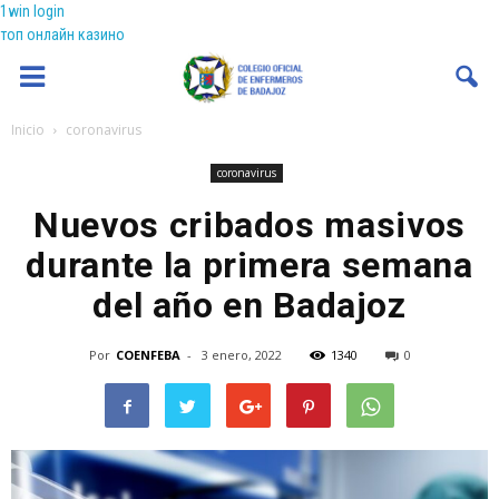
1win login
топ онлайн казино
Coenfeba
Inicio
coronavirus
coronavirus
Nuevos cribados masivos
durante la primera semana
del año en Badajoz
Por
COENFEBA
-
3 enero, 2022
1340
0