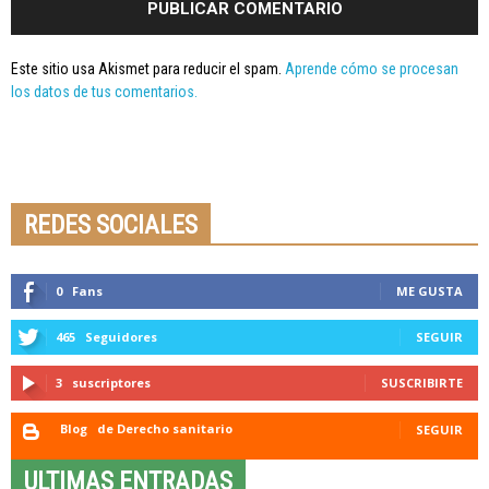
Este sitio usa Akismet para reducir el spam.
Aprende cómo se procesan
los datos de tus comentarios.
Seminario online youtube
STREAMING
REDES SOCIALES
0
Fans
ME GUSTA
465
Seguidores
SEGUIR
3
suscriptores
SUSCRIBIRTE
Blog
de Derecho sanitario
SEGUIR
ULTIMAS ENTRADAS