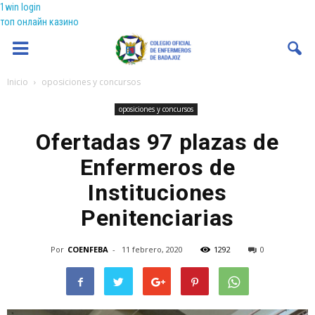
1win login
топ онлайн казино
Coenfeba
Inicio
oposiciones y concursos
oposiciones y concursos
Ofertadas 97 plazas de
Enfermeros de
Instituciones
Penitenciarias
Por
COENFEBA
-
11 febrero, 2020
1292
0