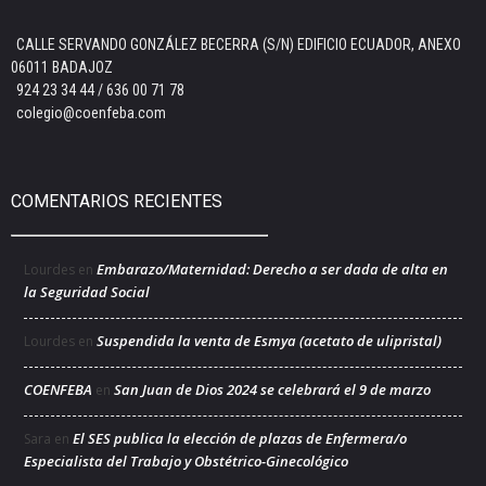
CALLE SERVANDO GONZÁLEZ BECERRA (S/N) EDIFICIO ECUADOR, ANEXO
06011 BADAJOZ
924 23 34 44 / 636 00 71 78
colegio@coenfeba.com
COMENTARIOS RECIENTES
Embarazo/Maternidad: Derecho a ser dada de alta en
Lourdes
en
la Seguridad Social
Suspendida la venta de Esmya (acetato de ulipristal)
Lourdes
en
COENFEBA
San Juan de Dios 2024 se celebrará el 9 de marzo
en
El SES publica la elección de plazas de Enfermera/o
Sara
en
Especialista del Trabajo y Obstétrico-Ginecológico