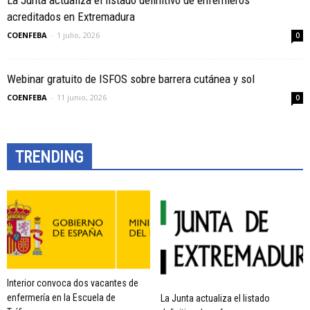
La Junta actualiza el listado definitivo de enfermeros
acreditados en Extremadura
COENFEBA
-
1 julio, 2026
0
Webinar gratuito de ISFOS sobre barrera cutánea y sol
COENFEBA
-
11 junio, 2026
0
TRENDING
Interior convoca dos vacantes de
enfermería en la Escuela de
La Junta actualiza el listado