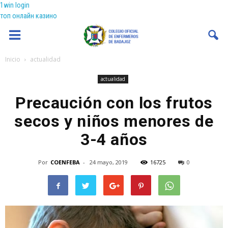
1win login
топ онлайн казино
Coenfeba
Inicio
actualidad
actualidad
Precaución con los frutos
secos y niños menores de
3-4 años
Por
COENFEBA
-
24 mayo, 2019
16725
0