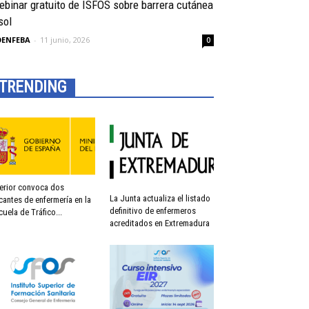
binar gratuito de ISFOS sobre barrera cutánea
sol
OENFEBA
-
11 junio, 2026
0
TRENDING
terior convoca dos
La Junta actualiza el listado
cantes de enfermería en la
definitivo de enfermeros
cuela de Tráfico...
acreditados en Extremadura