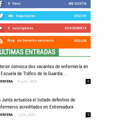
0
Fans
ME GUSTA
465
Seguidores
SEGUIR
3
suscriptores
SUSCRIBIRTE
Blog
de Derecho sanitario
SEGUIR
ULTIMAS ENTRADAS
terior convoca dos vacantes de enfermería en
 Escuela de Tráfico de la Guardia...
OENFEBA
-
10 julio, 2026
0
 Junta actualiza el listado definitivo de
nfermeros acreditados en Extremadura
OENFEBA
-
1 julio, 2026
0