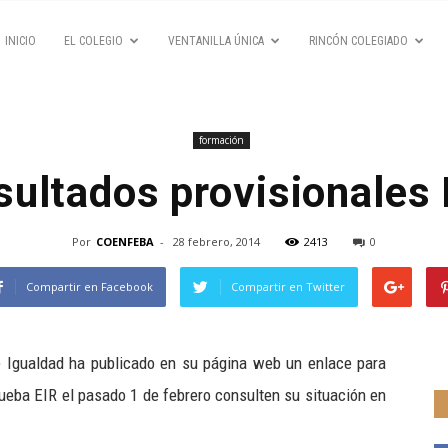
INICIO
EL COLEGIO
VENTANILLA ÚNICA
RINCÓN COLEGIADO
formación
sultados provisionales 
Por
COENFEBA
-
28 febrero, 2014
2413
0
Compartir en Facebook
Compartir en Twitter
 e Igualdad ha publicado en su página web un enlace para
rueba EIR el pasado 1 de febrero consulten su situación en