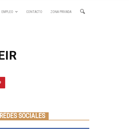
EMPLEO
CONTACTO
ZONA PRIVADA
EIR
Seminario online youtube
STREAMING
REDES SOCIALES