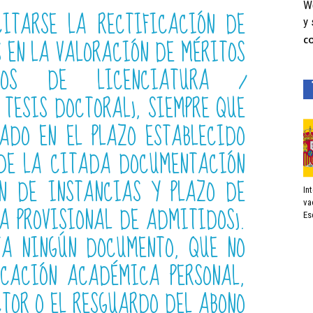
We
CITARSE LA RECTIFICACIÓN DE
y 
S EN LA VALORACIÓN DE MÉRITOS
C
DIOS DE LICENCIATURA /
 TESIS DOCTORAL), SIEMPRE QUE
ADO EN EL PLAZO ESTABLECIDO
 DE LA CITADA DOCUMENTACIÓN
ÓN DE INSTANCIAS Y PLAZO DE
In
va
A PROVISIONAL DE ADMITIDOS).
Es
TA NINGÚN DOCUMENTO, QUE NO
ICACIÓN ACADÉMICA PERSONAL,
CTOR O EL RESGUARDO DEL ABONO