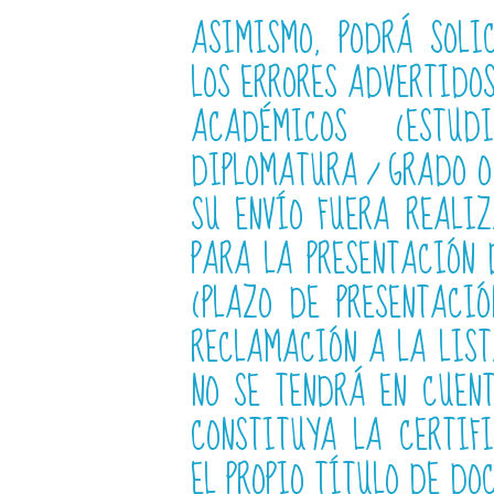
ASIMISMO, PODRÁ SOLI
LOS ERRORES ADVERTIDO
ACADÉMICOS (ESTU
DIPLOMATURA / GRADO O
SU ENVÍO FUERA REALIZ
PARA LA PRESENTACIÓN
(PLAZO DE PRESENTACI
RECLAMACIÓN A LA LIST
NO SE TENDRÁ EN CUEN
CONSTITUYA LA CERTIF
EL PROPIO TÍTULO DE DO