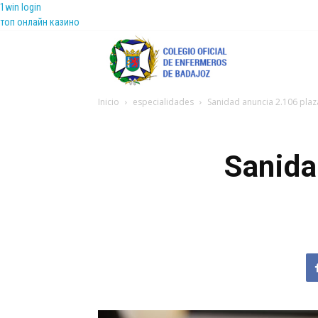
1win login
топ онлайн казино
Coenfeba
Inicio
especialidades
Sanidad anuncia 2.106 plaz
Sanida