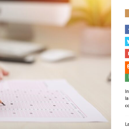
In
la
C
La