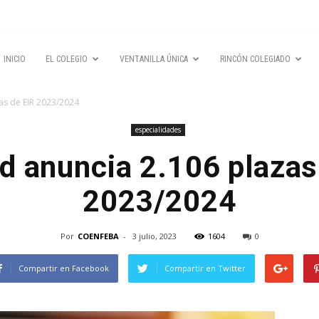
INICIO
EL COLEGIO
VENTANILLA ÚNICA
RINCÓN COLEGIADO
as de EIR 2023/2024
especialidades
d anuncia 2.106 plazas
2023/2024
Por
COENFEBA
-
3 julio, 2023
1604
0
Compartir en Facebook
Compartir en Twitter