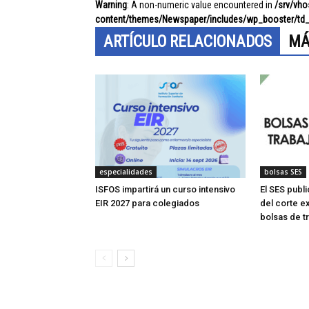
Warning
: A non-numeric value encountered in
/srv/vh
content/themes/Newspaper/includes/wp_booster/td_
ARTÍCULO RELACIONADOS
MÁ
especialidades
bolsas SES
ISFOS impartirá un curso intensivo
El SES publi
EIR 2027 para colegiados
del corte e
bolsas de t