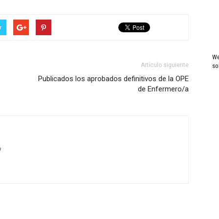
r
We
Artículo siguiente
so
Publicados los aprobados definitivos de la OPE
de Enfermero/a
a