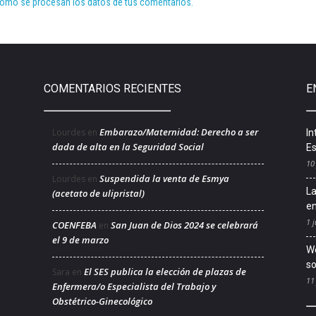
ómo se procesan los datos de tus comentarios.
COMENTARIOS RECIENTES
E
Embarazo/Maternidad: Derecho a ser
Lourdes
en
In
dada de alta en la Seguridad Social
Es
10
Suspendida la venta de Esmya
Lourdes
en
La
(acetato de ulipristal)
en
1 j
COENFEBA
San Juan de Dios 2024 se celebrará
en
el 9 de marzo
We
so
El SES publica la elección de plazas de
Sara
en
11
Enfermera/o Especialista del Trabajo y
Obstétrico-Ginecológico