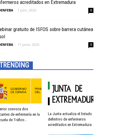
nfermeros acreditados en Extremadura
OENFEBA
-
1 julio, 2026
0
binar gratuito de ISFOS sobre barrera cutánea
sol
OENFEBA
-
11 junio, 2026
0
TRENDING
terior convoca dos
La Junta actualiza el listado
cantes de enfermería en la
definitivo de enfermeros
cuela de Tráfico...
acreditados en Extremadura