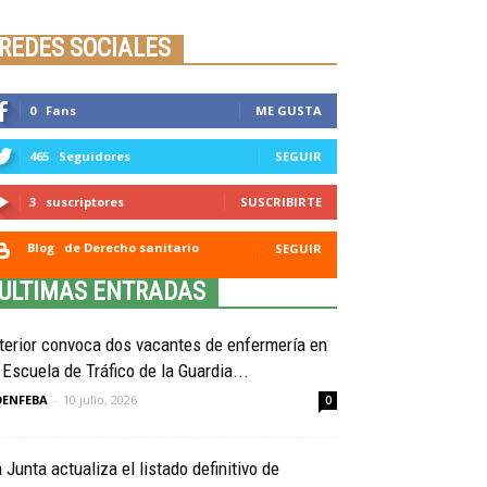
Seminario online youtube
STREAMING
REDES SOCIALES
0
Fans
ME GUSTA
465
Seguidores
SEGUIR
3
suscriptores
SUSCRIBIRTE
Blog
de Derecho sanitario
SEGUIR
ULTIMAS ENTRADAS
terior convoca dos vacantes de enfermería en
 Escuela de Tráfico de la Guardia...
OENFEBA
-
10 julio, 2026
0
 Junta actualiza el listado definitivo de