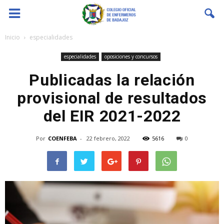
Coenfeba
Inicio
especialidades
especialidades
oposiciones y concursos
Publicadas la relación
provisional de resultados
del EIR 2021-2022
Por
COENFEBA
-
22 febrero, 2022
5616
0