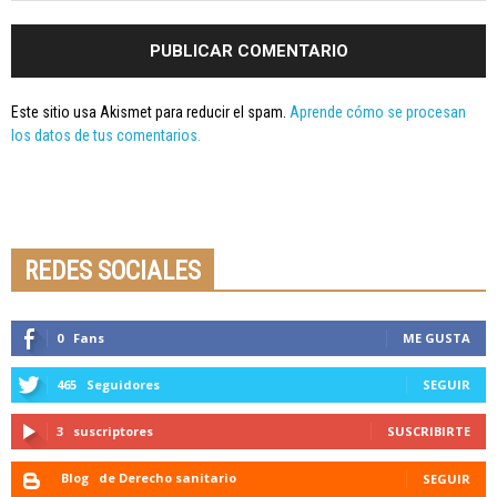
Este sitio usa Akismet para reducir el spam.
Aprende cómo se procesan
los datos de tus comentarios.
Seminario online youtube
STREAMING
REDES SOCIALES
0
Fans
ME GUSTA
465
Seguidores
SEGUIR
3
suscriptores
SUSCRIBIRTE
Blog
de Derecho sanitario
SEGUIR