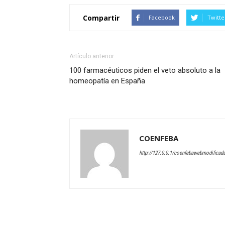
Compartir
Facebook
Twitte
Artículo anterior
100 farmacéuticos piden el veto absoluto a la
homeopatía en España
COENFEBA
http://127.0.0.1/coenfebawebmodificad