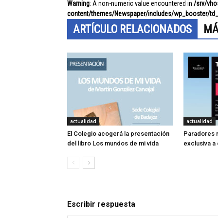
Warning
: A non-numeric value encountered in
/srv/vh
content/themes/Newspaper/includes/wp_booster/td_
ARTÍCULO RELACIONADOS
MÁ
actualidad
actualidad
El Colegio acogerá la presentación
Paradores r
del libro Los mundos de mi vida
exclusiva a
Escribir respuesta