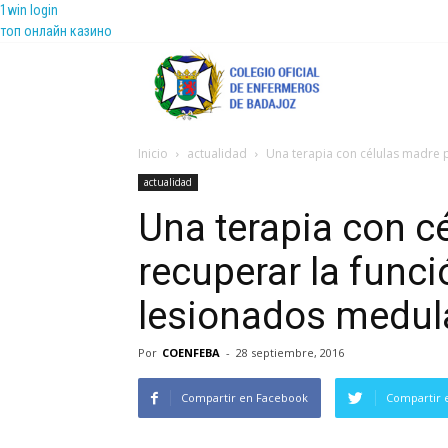
1win login
топ онлайн казино
Coenfeba
Inicio
actualidad
Una terapia con células madre p
actualidad
Una terapia con c
recuperar la func
lesionados medul
Por
COENFEBA
-
28 septiembre, 2016
Compartir en Facebook
Compartir 