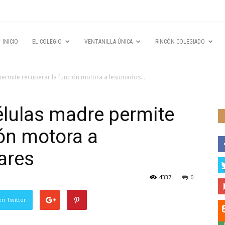
INICIO
EL COLEGIO
VENTANILLA ÚNICA
RINCÓN COLEGIADO
ermite recuperar la función motora a lesionados...
élulas madre permite
ión motora a
ares
4337
0
en Twitter