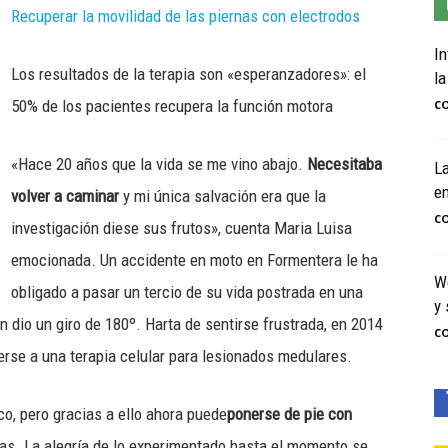
Recuperar la movilidad de las piernas con electrodos
In
Los resultados de la terapia son «esperanzadores»: el
la
50% de los pacientes recupera la función motora
C
«Hace 20 años que la vida se me vino abajo.
Necesitaba
La
e
volver a caminar
y mi única salvación era que la
C
investigación diese sus frutos», cuenta Maria Luisa
emocionada. Un accidente en moto en Formentera le ha
We
obligado a pasar un tercio de su vida postrada en una
y 
n dio un giro de 180º. Harta de sentirse frustrada, en 2014
C
erse a una terapia celular para lesionados medulares.
co, pero gracias a ello ahora puede
ponerse de pie con
nas. La alegría de lo experimentado hasta el momento se