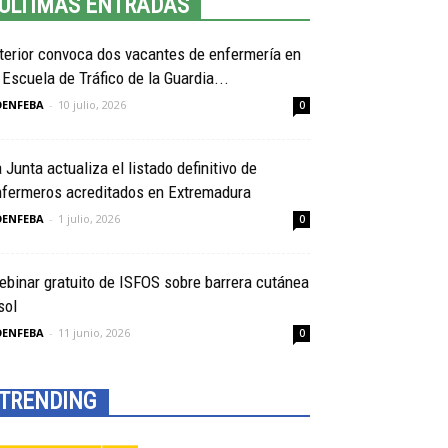
ULTIMAS ENTRADAS
terior convoca dos vacantes de enfermería en
 Escuela de Tráfico de la Guardia...
OENFEBA
-
10 julio, 2026
0
 Junta actualiza el listado definitivo de
nfermeros acreditados en Extremadura
OENFEBA
-
1 julio, 2026
0
binar gratuito de ISFOS sobre barrera cutánea
sol
OENFEBA
-
11 junio, 2026
0
TRENDING