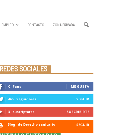
EMPLEO
CONTACTO
ZONA PRIVADA
Seminario online youtube
STREAMING
REDES SOCIALES
0
Fans
ME GUSTA
465
Seguidores
SEGUIR
3
suscriptores
SUSCRIBIRTE
Blog
de Derecho sanitario
SEGUIR