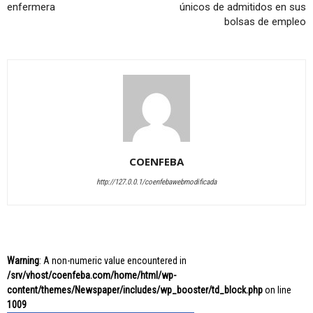
enfermera
únicos de admitidos en sus
bolsas de empleo
COENFEBA
http://127.0.0.1/coenfebawebmodificada
Warning
: A non-numeric value encountered in
/srv/vhost/coenfeba.com/home/html/wp-
content/themes/Newspaper/includes/wp_booster/td_block.php
on line
1009