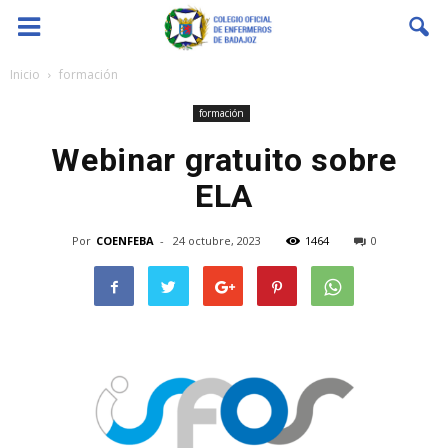
Coenfeba
Inicio
formación
formación
Webinar gratuito sobre
ELA
Por
COENFEBA
-
24 octubre, 2023
1464
0