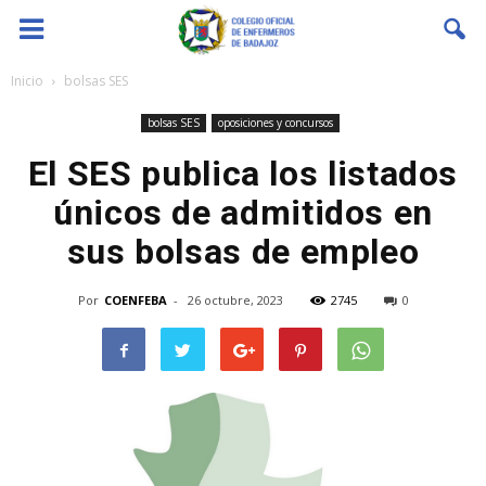
Coenfeba
Inicio
bolsas SES
bolsas SES
oposiciones y concursos
El SES publica los listados
únicos de admitidos en
sus bolsas de empleo
Por
COENFEBA
-
26 octubre, 2023
2745
0