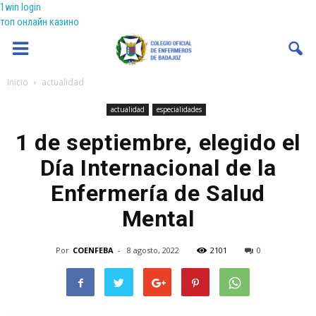
1win login
топ онлайн казино
Coenfeba
Inicio
actualidad
actualidad
especialidades
1 de septiembre, elegido el
Día Internacional de la
Enfermería de Salud
Mental
Por
COENFEBA
-
8 agosto, 2022
2101
0