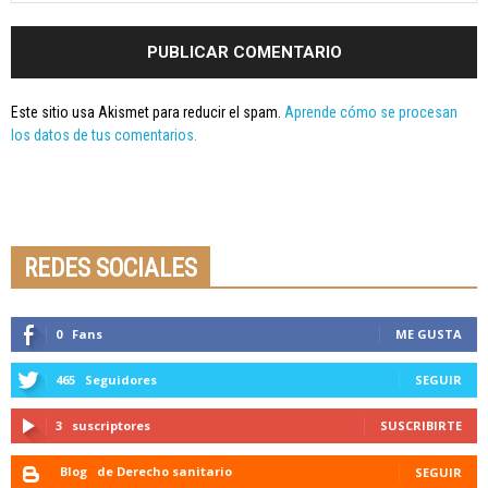
Este sitio usa Akismet para reducir el spam.
Aprende cómo se procesan
los datos de tus comentarios.
Seminario online youtube
STREAMING
REDES SOCIALES
0
Fans
ME GUSTA
465
Seguidores
SEGUIR
3
suscriptores
SUSCRIBIRTE
Blog
de Derecho sanitario
SEGUIR