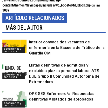
/srv/vhost/coenfeba.com/home/html/wp-
content/themes/Newspaper/includes/wp_booster/td_block.php
on line
1009
ARTÍCULO RELACIONADOS
MÁS DEL AUTOR
Interior convoca dos vacantes de
enfermería en la Escuela de Tráfico de la
oposiciones y
concursos
Guardia Civil
Listas definitivas de admitidos y
excluidos plazas personal laboral ATS-
oposiciones y
DUE Grupo II Comunidad Autónoma de
concursos
Extremadura
OPE SES Enfermero/a: Respuestas
definitivas y listados de aprobados
oposiciones y
concursos