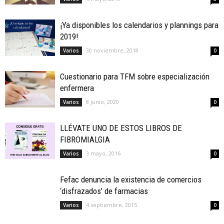
¡Ya disponibles los calendarios y plannings para
2019!
30 noviembre, 2018
Varios
0
Cuestionario para TFM sobre especialización
enfermera
8 junio, 2020
Varios
0
LLÉVATE UNO DE ESTOS LIBROS DE
FIBROMIALGIA
3 mayo, 2016
Varios
0
Fefac denuncia la existencia de comercios
‘disfrazados’ de farmacias
4 septiembre, 2015
Varios
0