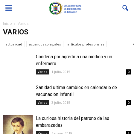
Coenfeba
Inicio
Varios
VARIOS
actualidad
acuerdos colegiales
artículos profesionales
bolsas SES
Condena por agredir a una médico y un
enfermero
1 julio, 2015
Varios
0
Sanidad ultima cambios en calendario de
vacunación infantil
3 julio, 2015
Varios
0
La curiosa historia del patrono de las
embarazadas
6 mayo, 2019
Varios
3