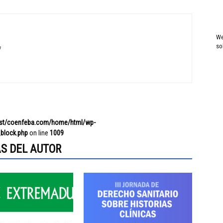
We
so
a
ost/coenfeba.com/home/html/wp-
block.php
on line
1009
S DEL AUTOR