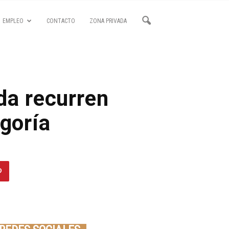
EMPLEO
CONTACTO
ZONA PRIVADA
da recurren
egoría
Seminario online youtube
STREAMING