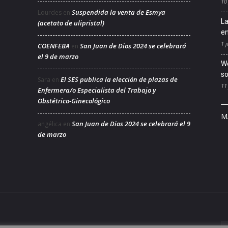
10
Suspendida la venta de Esmya
Lourdes
en
La
(acetato de ulipristal)
en
1 j
COENFEBA
San Juan de Dios 2024 se celebrará
en
el 9 de marzo
We
so
El SES publica la elección de plazas de
Sara
en
11
Enfermera/o Especialista del Trabajo y
Obstétrico-Ginecológico
M
San Juan de Dios 2024 se celebrará el 9
angélica
en
de marzo