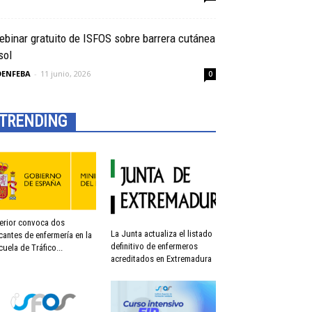
binar gratuito de ISFOS sobre barrera cutánea
sol
OENFEBA
-
11 junio, 2026
0
TRENDING
terior convoca dos
La Junta actualiza el listado
cantes de enfermería en la
definitivo de enfermeros
cuela de Tráfico...
acreditados en Extremadura