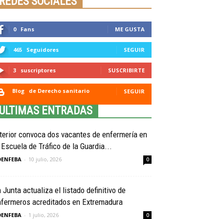
REDES SOCIALES
0
Fans
ME GUSTA
465
Seguidores
SEGUIR
3
suscriptores
SUSCRIBIRTE
Blog
de Derecho sanitario
SEGUIR
ULTIMAS ENTRADAS
terior convoca dos vacantes de enfermería en
 Escuela de Tráfico de la Guardia...
OENFEBA
-
10 julio, 2026
0
 Junta actualiza el listado definitivo de
nfermeros acreditados en Extremadura
OENFEBA
-
1 julio, 2026
0