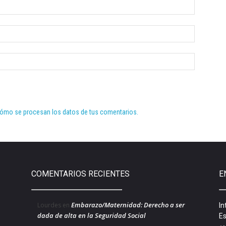
ómo se procesan los datos de tus comentarios.
COMENTARIOS RECIENTES
E
Embarazo/Maternidad: Derecho a ser
Lourdes
en
In
dada de alta en la Seguridad Social
Es