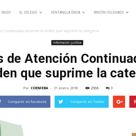
INICIO
EL COLEGIO
VENTANILLA ÚNICA
RINCÓN COLEGIADO
n Continuada recurren la orden que suprime la categoría
información jurídica
 de Atención Continua
den que suprime la cat
Por
COENFEBA
-
31 enero, 2018
2555
0
Compartir en Facebook
Compartir en Twitter