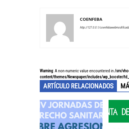
COENFEBA
http://127.0.0.1/coenfebawebmodificad
Warning
: A non-numeric value encountered in
/srv/vh
content/themes/Newspaper/includes/wp_booster/td_
ARTÍCULO RELACIONADOS
MÁ