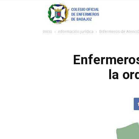
Coenfeba
Inicio
información jurídica
Enfermeros de Atenció
Enfermeros
la or