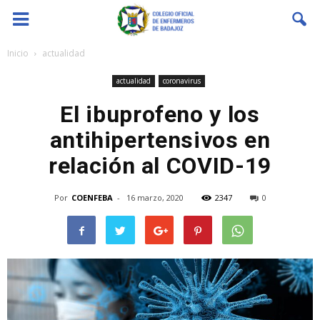
Coenfeba
Inicio
actualidad
actualidad
coronavirus
El ibuprofeno y los
antihipertensivos en
relación al COVID-19
Por
COENFEBA
-
16 marzo, 2020
2347
0