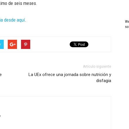
áximo de seis meses.
ia desde aquí
.
We
so
r
Artículo siguiente
e
La UEx ofrece una jornada sobre nutrición y
disfagia
a