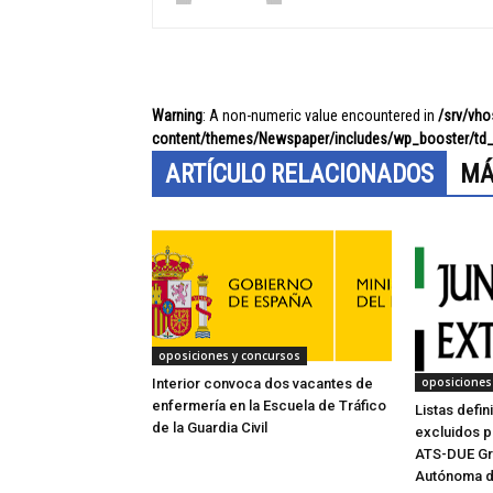
Warning
: A non-numeric value encountered in
/srv/vh
content/themes/Newspaper/includes/wp_booster/td_
ARTÍCULO RELACIONADOS
MÁ
oposiciones y concursos
oposiciones
Interior convoca dos vacantes de
enfermería en la Escuela de Tráfico
Listas defin
de la Guardia Civil
excluidos p
ATS-DUE Gr
Autónoma d