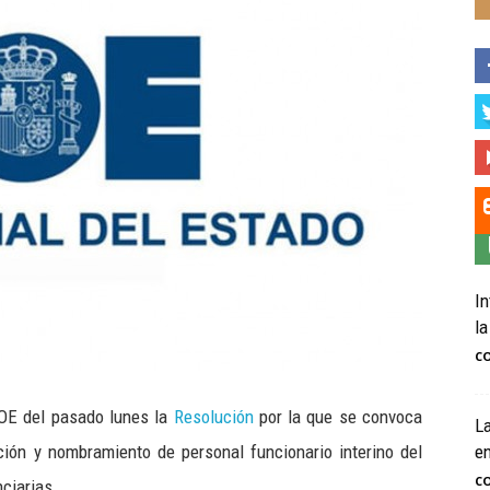
In
la
C
 BOE del pasado lunes la
Resolución
por la que se convoca
La
ión y nombramiento de personal funcionario interino del
e
C
ciarias.