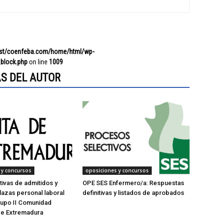
ost/coenfeba.com/home/html/wp-
block.php
on line
1009
S DEL AUTOR
 y concursos
oposiciones y concursos
itivas de admitidos y
OPE SES Enfermero/a: Respuestas
lazas personal laboral
definitivas y listados de aprobados
upo II Comunidad
e Extremadura