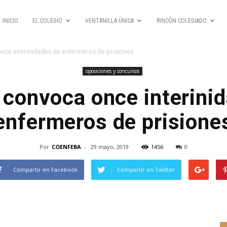
INICIO
EL COLEGIO
VENTANILLA ÚNICA
RINCÓN COLEGIADO
once interinidades de enfermeros de prisiones
oposiciones y concursos
r convoca once interini
enfermeros de prisione
Por
COENFEBA
-
29 mayo, 2019
1456
0
Compartir en Facebook
Compartir en Twitter