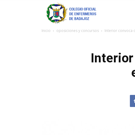
Coenfeba
Inicio
oposiciones y concursos
Interior convoca 
Interio