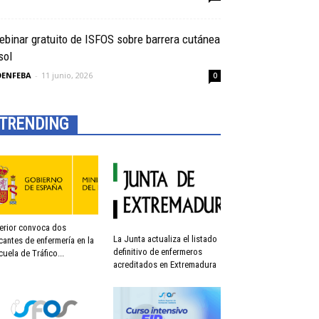
binar gratuito de ISFOS sobre barrera cutánea
sol
OENFEBA
-
11 junio, 2026
0
TRENDING
terior convoca dos
La Junta actualiza el listado
cantes de enfermería en la
definitivo de enfermeros
cuela de Tráfico...
acreditados en Extremadura