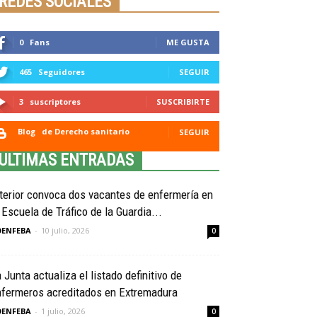
REDES SOCIALES
0
Fans
ME GUSTA
465
Seguidores
SEGUIR
3
suscriptores
SUSCRIBIRTE
Blog
de Derecho sanitario
SEGUIR
ULTIMAS ENTRADAS
terior convoca dos vacantes de enfermería en
 Escuela de Tráfico de la Guardia...
OENFEBA
-
10 julio, 2026
0
 Junta actualiza el listado definitivo de
nfermeros acreditados en Extremadura
OENFEBA
-
1 julio, 2026
0