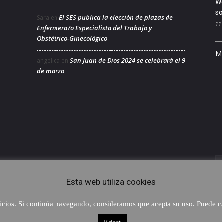
We
so
El SES publica la elección de plazas de
Sara
en
11
Enfermera/o Especialista del Trabajo y
Obstétrico-Ginecológico
M
San Juan de Dios 2024 se celebrará el 9
angélica
en
de marzo
áctenos:
colegio@coenfeba.com
Esta web utiliza cookies
rvicios. Si continúa navegando, consideramos que acepta su uso. Puede
Reject