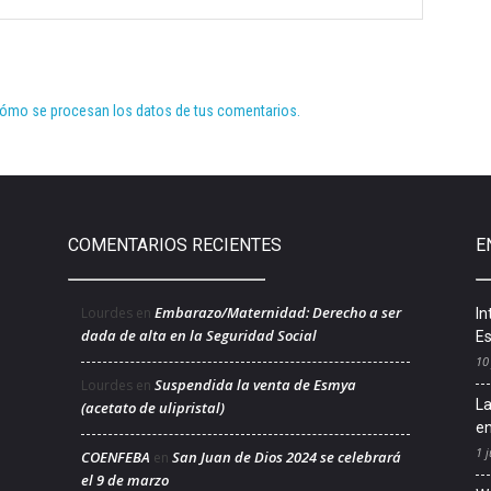
ómo se procesan los datos de tus comentarios.
COMENTARIOS RECIENTES
E
Embarazo/Maternidad: Derecho a ser
Lourdes
en
In
dada de alta en la Seguridad Social
Es
10
Suspendida la venta de Esmya
Lourdes
en
La
(acetato de ulipristal)
en
1 j
COENFEBA
San Juan de Dios 2024 se celebrará
en
el 9 de marzo