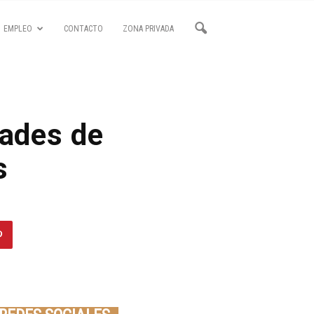
EMPLEO
CONTACTO
ZONA PRIVADA
dades de
s
Seminario online youtube
STREAMING