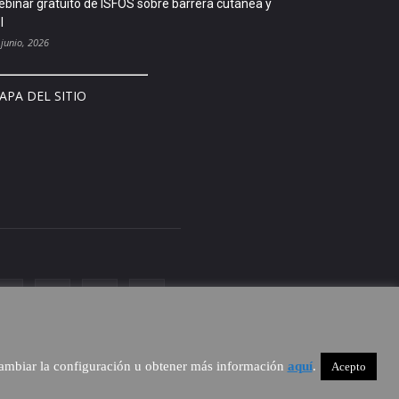
binar gratuito de ISFOS sobre barrera cutánea y
l
 junio, 2026
APA DEL SITIO
 cambiar la configuración u obtener más información
aquí
.
Acepto