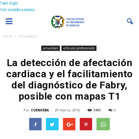
1win login
топ онлайн казино
Coenfeba
Inicio
actualidad
actualidad
artículos profesionales
La detección de afectación
cardiaca y el facilitamiento
del diagnóstico de Fabry,
posible con mapas T1
Por
COENFEBA
-
29 marzo, 2016
3499
0