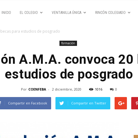
INICIO
EL COLEGIO
VENTANILLA ÚNICA
RINCÓN COLEGIADO
 becas para estudios de posgrado
formación
ión A.M.A. convoca 20 
estudios de posgrado
Por
COENFEBA
-
2 diciembre, 2020
1016
0
Compartir en Facebook
Compartir en Twitter