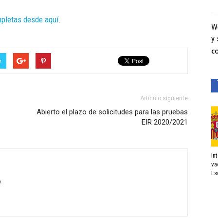
pletas desde aquí
.
We
y 
C
r
Artículo siguiente
Abierto el plazo de solicitudes para las pruebas
EIR 2020/2021
In
va
Es
a