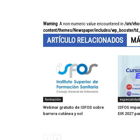
Warning
: A non-numeric value encountered in
/srv/vh
content/themes/Newspaper/includes/wp_booster/td_
ARTÍCULO RELACIONADOS
MÁ
formación
especialida
Webinar gratuito de ISFOS sobre
ISFOS impar
barrera cutánea y sol
EIR 2027 pa