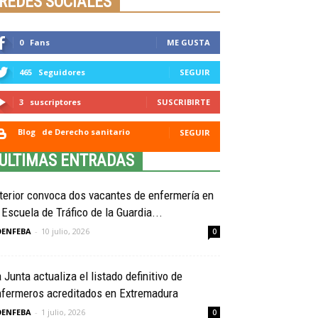
REDES SOCIALES
0
Fans
ME GUSTA
465
Seguidores
SEGUIR
3
suscriptores
SUSCRIBIRTE
Blog
de Derecho sanitario
SEGUIR
ULTIMAS ENTRADAS
terior convoca dos vacantes de enfermería en
 Escuela de Tráfico de la Guardia...
OENFEBA
-
10 julio, 2026
0
 Junta actualiza el listado definitivo de
nfermeros acreditados en Extremadura
OENFEBA
-
1 julio, 2026
0