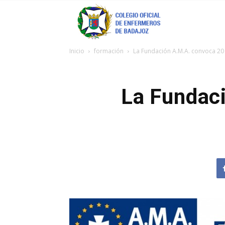
Coenfeba
Inicio
formación
La Fundación A.M.A. convoca 20
La Fundac