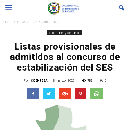
Coenfeba
Inicio
oposiciones y concursos
oposiciones y concursos
Listas provisionales de
admitidos al concurso de
estabilización del SES
Por
COENFEBA
-
8 marzo, 2023
788
0