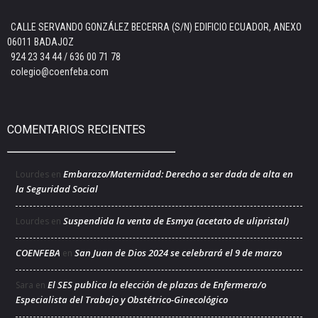
CALLE SERVANDO GONZÁLEZ BECERRA (S/N) EDIFICIO ECUADOR, ANEXO
06011 BADAJOZ
924 23 34 44 / 636 00 71 78
colegio@coenfeba.com
COMENTARIOS RECIENTES
Embarazo/Maternidad: Derecho a ser dada de alta en
Lourdes
en
la Seguridad Social
Suspendida la venta de Esmya (acetato de ulipristal)
Lourdes
en
COENFEBA
San Juan de Dios 2024 se celebrará el 9 de marzo
en
El SES publica la elección de plazas de Enfermera/o
Sara
en
Especialista del Trabajo y Obstétrico-Ginecológico