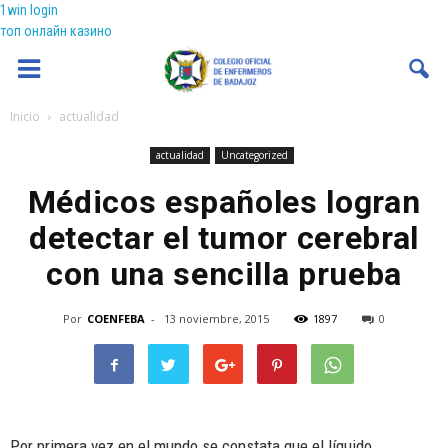
1win login
топ онлайн казино
Coenfeba
Inicio
actualidad
actualidad
Uncategorized
Médicos españoles logran
detectar el tumor cerebral
con una sencilla prueba
Por
COENFEBA
-
13 noviembre, 2015
1897
0
Por primera vez en el mundo se constata que el líquido