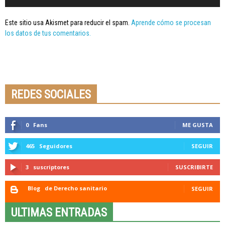
Este sitio usa Akismet para reducir el spam.
Aprende cómo se procesan
los datos de tus comentarios.
Seminario online youtube
STREAMING
REDES SOCIALES
0
Fans
ME GUSTA
465
Seguidores
SEGUIR
3
suscriptores
SUSCRIBIRTE
Blog
de Derecho sanitario
SEGUIR
ULTIMAS ENTRADAS