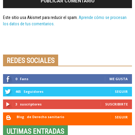
Este sitio usa Akismet para reducir el spam.
Aprende cómo se procesan
los datos de tus comentarios.
Seminario online youtube
STREAMING
REDES SOCIALES
0
Fans
ME GUSTA
465
Seguidores
SEGUIR
3
suscriptores
SUSCRIBIRTE
Blog
de Derecho sanitario
SEGUIR
ULTIMAS ENTRADAS