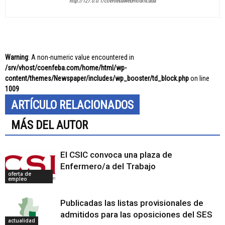
http://127.0.0.1/coenfebawebmodificada
Warning
: A non-numeric value encountered in
/srv/vhost/coenfeba.com/home/html/wp-
content/themes/Newspaper/includes/wp_booster/td_block.php
on line
1009
ARTÍCULO RELACIONADOS
MÁS DEL AUTOR
El CSIC convoca una plaza de
Enfermero/a del Trabajo
oferta de
empleo
Publicadas las listas provisionales de
admitidos para las oposiciones del SES
actualidad