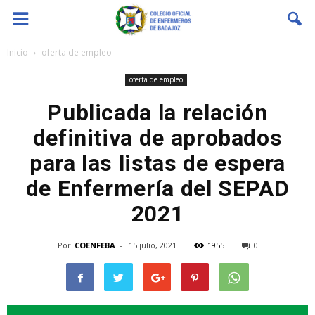
Coenfeba
Inicio
oferta de empleo
oferta de empleo
Publicada la relación
definitiva de aprobados
para las listas de espera
de Enfermería del SEPAD
2021
Por
COENFEBA
-
15 julio, 2021
1955
0