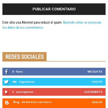
Este sitio usa Akismet para reducir el spam.
Aprende cómo se procesan
los datos de tus comentarios.
Seminario online youtube
STREAMING
REDES SOCIALES
0
Fans
ME GUSTA
465
Seguidores
SEGUIR
3
suscriptores
SUSCRIBIRTE
Blog
de Derecho sanitario
SEGUIR