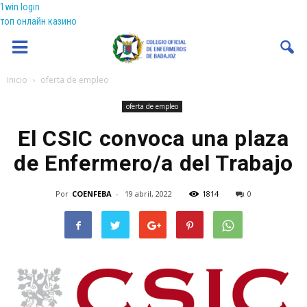
1win login
топ онлайн казино
Coenfeba
Inicio
oferta de empleo
oferta de empleo
El CSIC convoca una plaza
de Enfermero/a del Trabajo
Por
COENFEBA
-
19 abril, 2022
1814
0