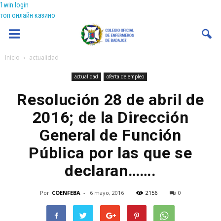
1win login
топ онлайн казино
Coenfeba
Inicio
actualidad
actualidad
oferta de empleo
Resolución 28 de abril de
2016; de la Dirección
General de Función
Pública por las que se
declaran…….
Por
COENFEBA
-
6 mayo, 2016
2156
0