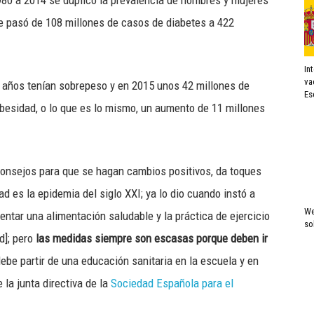
980 a 2014 se duplicó la prevalencia de hombres y mujeres
e pasó de 108 millones de casos de diabetes a 422
In
va
 años tenían sobrepeso y en 2015 unos 42 millones de
Es
esidad, o lo que es lo mismo, un aumento de 11 millones
consejos para que se hagan cambios positivos, da toques
ad es la epidemia del siglo XXI; ya lo dio cuando instó a
We
ntar una alimentación saludable y la práctica de ejercicio
so
ad]; pero
las medidas siempre son escasas porque deben ir
ebe partir de una educación sanitaria en la escuela y en
 la junta directiva de la
Sociedad Española para el