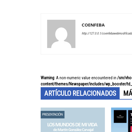
COENFEBA
http://127.0.0.1/coenfebawebmodificad
Warning
: A non-numeric value encountered in
/srv/vh
content/themes/Newspaper/includes/wp_booster/td_
ARTÍCULO RELACIONADOS
MÁ