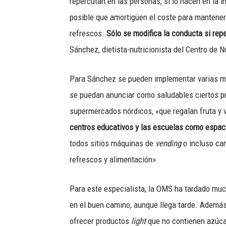
repercutan en las personas, si lo hacen en la i
posible que amortigüen el coste para mantener
refrescos.
Sólo se modifica la conducta si rep
Sánchez, dietista-nutricionista del Centro de Nu
Para Sánchez se pueden implementar varias medi
se puedan anunciar como saludables ciertos pr
supermercados nórdicos, «que regalan fruta y v
centros educativos y las escuelas como espaci
todos sitios máquinas de
vending
o incluso ca
refrescos y alimentación».
Para este especialista, la OMS ha tardado muc
en el buen camino, aunque llega tarde. Además 
ofrecer productos
light
que no contienen azúcar