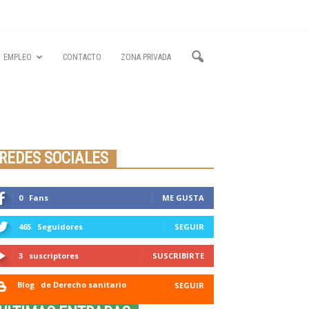
EMPLEO
CONTACTO
ZONA PRIVADA
Seminario online youtube
STREAMING
REDES SOCIALES
0
Fans
ME GUSTA
465
Seguidores
SEGUIR
3
suscriptores
SUSCRIBIRTE
Blog
de Derecho sanitario
SEGUIR