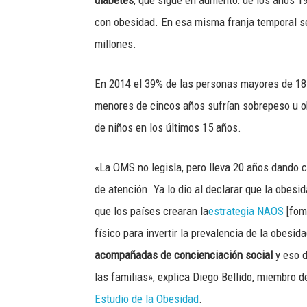
diabetes
, que sigue en aumento: de los años 1
con obesidad. En esa misma franja temporal s
millones.
En 2014 el 39% de las personas mayores de 18
menores de cincos años sufrían sobrepeso u ob
de niños en los últimos 15 años.
«La OMS no legisla, pero lleva 20 años dando 
de atención. Ya lo dio al declarar que la obesid
que los países crearan la
estrategia NAOS
[fome
físico para invertir la prevalencia de la obesid
acompañadas de concienciación social
y eso d
las familias», explica Diego Bellido, miembro de
Estudio de la Obesidad
.