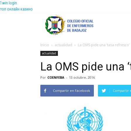
1win login
топ онлайн казино
Coenfeba
Inicio
actualidad
La OMS pide una ‘tasa refresco’
actualidad
La OMS pide una ‘
Por
COENFEBA
-
13 octubre, 2016
Compartir en Facebook
Compartir 