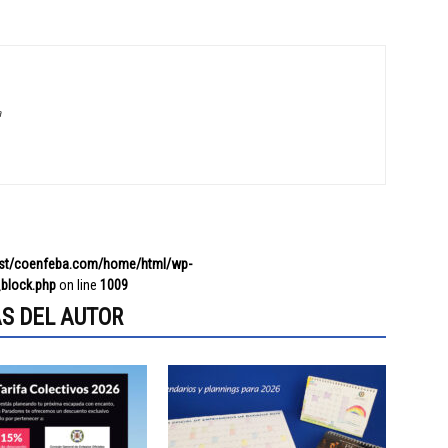
a
ost/coenfeba.com/home/html/wp-
block.php
on line
1009
S DEL AUTOR