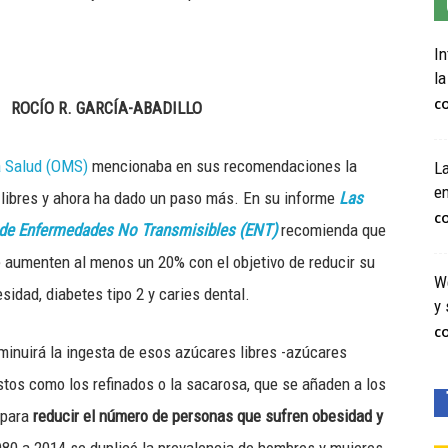
In
la
C
ROCÍO R. GARCÍA-ABADILLO
a Salud (OMS)
mencionaba en sus recomendaciones la
La
e
 libres y ahora ha dado un paso más. En su informe
Las
C
ión de Enfermedades No Transmisibles (ENT)
recomienda que
 aumenten al menos un 20% con el objetivo de reducir su
We
sidad, diabetes tipo 2 y caries dental.
y 
C
minuirá la ingesta de esos azúcares libres -azúcares
tos como los refinados o la sacarosa, que se añaden a los
o para
reducir el número de personas que sufren obesidad y