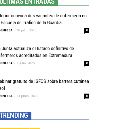
ULTIMAS ENTRADAS
terior convoca dos vacantes de enfermería en
 Escuela de Tráfico de la Guardia...
OENFEBA
-
10 julio, 2026
0
 Junta actualiza el listado definitivo de
nfermeros acreditados en Extremadura
OENFEBA
-
1 julio, 2026
0
binar gratuito de ISFOS sobre barrera cutánea
sol
OENFEBA
-
11 junio, 2026
0
TRENDING