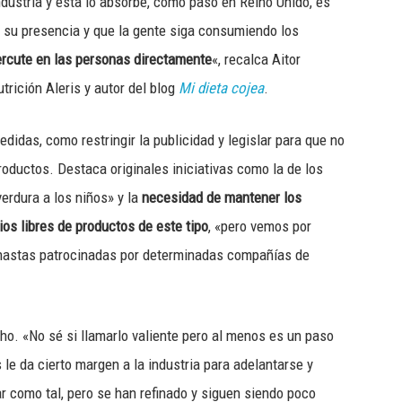
ndustria y ésta lo absorbe, como pasó en Reino Unido, es
 su presencia y que la gente siga consumiendo los
ercute en las personas directamente
«, recalca Aitor
trición Aleris y autor del blog
Mi dieta cojea
.
das, como restringir la publicidad y legislar para que no
oductos. Destaca originales iniciativas como la de los
erdura a los niños» y la
necesidad de mantener los
os libres de productos de este tipo
, «pero vemos por
nastas patrocinadas por determinadas compañías de
ho. «No sé si llamarlo valiente pero al menos es un paso
le da cierto margen a la industria para adelantarse y
 como tal, pero se han refinado y siguen siendo poco