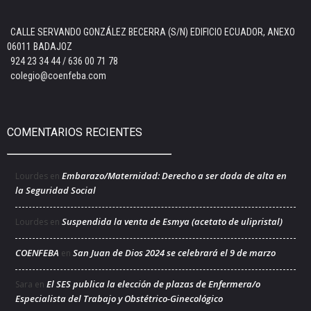
CALLE SERVANDO GONZÁLEZ BECERRA (S/N) EDIFICIO ECUADOR, ANEXO
06011 BADAJOZ
924 23 34 44 / 636 00 71 78
colegio@coenfeba.com
COMENTARIOS RECIENTES
Embarazo/Maternidad: Derecho a ser dada de alta en
Lourdes
en
la Seguridad Social
Suspendida la venta de Esmya (acetato de ulipristal)
Lourdes
en
COENFEBA
San Juan de Dios 2024 se celebrará el 9 de marzo
en
El SES publica la elección de plazas de Enfermera/o
Sara
en
Especialista del Trabajo y Obstétrico-Ginecológico