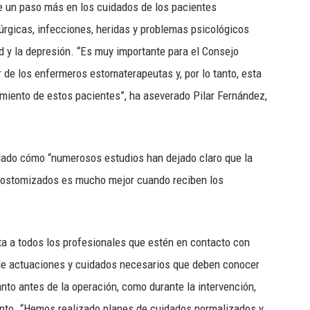
ne un paso más en los cuidados de los pacientes
úrgicas, infecciones, heridas y problemas psicológicos
d y la depresión. “Es muy importante para el Consejo
 de los enfermeros estomaterapeutas y, por lo tanto, esta
amiento de estos pacientes”, ha aseverado Pilar Fernández,
dado cómo “numerosos estudios han dejado claro que la
es ostomizados es mucho mejor cuando reciben los
ita a todos los profesionales que estén en contacto con
 de actuaciones y cuidados necesarios que deben conocer
anto antes de la operación, como durante la intervención,
ento. “Hemos realizado planes de cuidados normalizados y