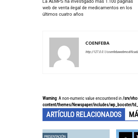
La AEMPS ha investigado más 1.100 páginas
web de venta ilegal de medicamentos en los
últimos cuatro años
COENFEBA
http://127.0.0.1/coenfebawebmodificad
Warning
: A non-numeric value encountered in
/srv/vh
content/themes/Newspaper/includes/wp_booster/td_
ARTÍCULO RELACIONADOS
MÁ