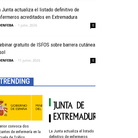
 Junta actualiza el listado definitivo de
nfermeros acreditados en Extremadura
OENFEBA
-
1 julio, 2026
0
binar gratuito de ISFOS sobre barrera cutánea
sol
OENFEBA
-
11 junio, 2026
0
TRENDING
terior convoca dos
La Junta actualiza el listado
cantes de enfermería en la
definitivo de enfermeros
cuela de Tráfico...