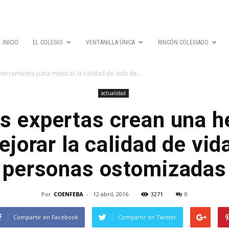
INICIO
EL COLEGIO
VENTANILLA ÚNICA
RINCÓN COLEGIADO
erramienta para mejorar la calidad de vida de...
actualidad
s expertas crean una h
jorar la calidad de vid
personas ostomizadas
Por
COENFEBA
-
12 abril, 2016
3271
0
Compartir en Facebook
Compartir en Twitter