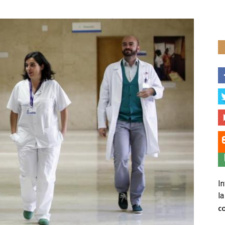
In
la
C