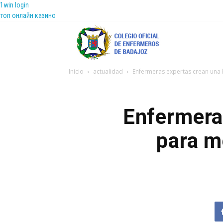
1win login
топ онлайн казино
Coenfeba
Inicio
actualidad
Enfermeras expertas crean una h
Enfermera
para me