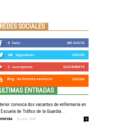
Seminario online youtube
STREAMING
REDES SOCIALES
0
Fans
ME GUSTA
465
Seguidores
SEGUIR
3
suscriptores
SUSCRIBIRTE
Blog
de Derecho sanitario
SEGUIR
ULTIMAS ENTRADAS
terior convoca dos vacantes de enfermería en
 Escuela de Tráfico de la Guardia...
OENFEBA
-
10 julio, 2026
0