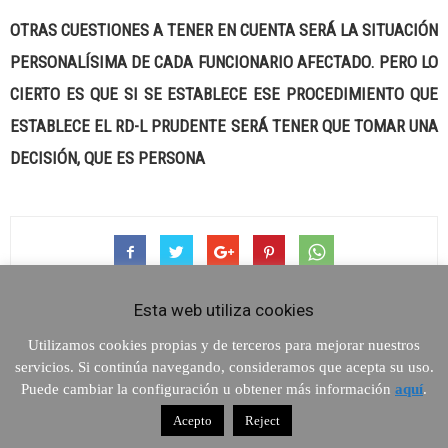
OTRAS CUESTIONES A TENER EN CUENTA SERÁ LA SITUACIÓN
PERSONALÍSIMA DE CADA FUNCIONARIO AFECTADO. PERO LO
CIERTO ES QUE SI SE ESTABLECE ESE PROCEDIMIENTO QUE
ESTABLECE EL RD-L PRUDENTE SERÁ TENER QUE TOMAR UNA
DECISIÓN, QUE ES PERSONA
Esta web utiliza cookies
Utilizamos cookies propias y de terceros para mejorar nuestros
servicios. Si continúa navegando, consideramos que acepta su uso.
Artículo anterior
Artículo siguiente
Puede cambiar la configuración u obtener más información
aquí
.
Más de 120 enfermeros se
Carlos Pajuelo, encargado de la
Acepto
Reject
personan en la causa abierta
conferencia del Día del Nuevo
OPE 2007
Colegiado